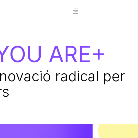
YOU ARE+
nnovació radical per
rs