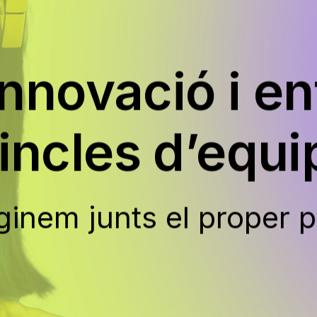
innovació i en
incles d’equi
ginem junts el proper 