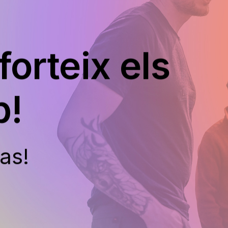
forteix els
p!
pas!