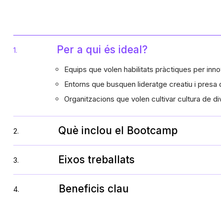
Per a qui és ideal?
1.
Equips que volen habilitats pràctiques per inn
Entorns que busquen lideratge creatiu i presa d
Organitzacions que volen cultivar cultura de dive
Què inclou el Bootcamp
2.
Eixos treballats
3.
Beneficis clau
4.